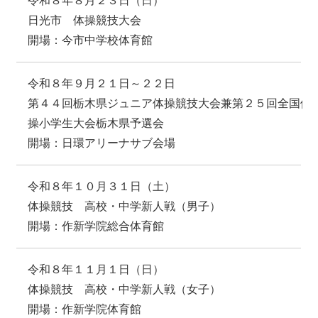
令和８年８月２３日（日）
日光市 体操競技大会
今市中学校体育館
令和８年９月２１日～２２日
第４４回栃木県ジュニア体操競技大会兼第２５回全国体
操小学生大会栃木県予選会
日環アリーナサブ会場
令和８年１０月３１日（土）
体操競技 高校・中学新人戦（男子）
作新学院総合体育館
令和８年１１月１日（日）
体操競技 高校・中学新人戦（女子）
作新学院体育館