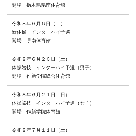
栃木県県南体育館
令和８年６月６日（土）
新体操 インターハイ予選
県南体育館
令和８年６月２０日（土）
体操競技 インターハイ予選（男子）
作新学院総合体育館
令和８年６月２１日（日）
体操競技 インターハイ予選（女子）
作新学院体育館
令和８年７月１１日（土）